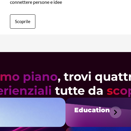
connettere persone e idee
Scoprile
imo piano
, trovi quat
rienziali
tutte da
sco
Education