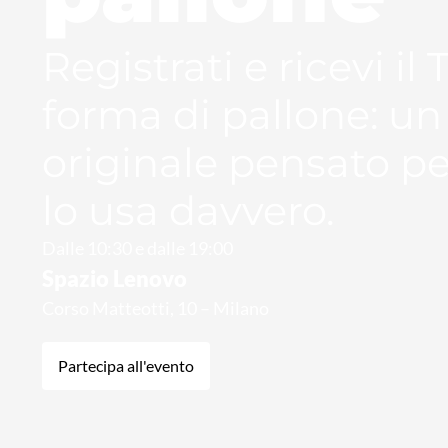
Registrati e ricevi il
forma di pallone: un
originale pensato pe
lo usa davvero.
Dalle 10:30 e dalle 19:00
Spazio Lenovo
Corso Matteotti, 10 – Milano
Partecipa all'evento