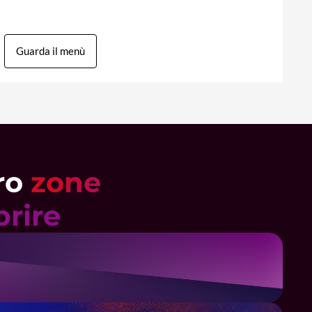
Guarda il menù
tro
zone
prire