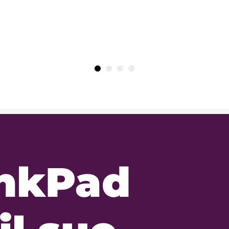
1
2
3
4
inkPad