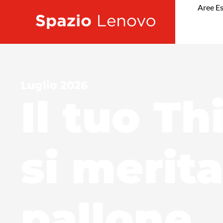
Aree Es
Luglio 2026
Il tuo T
si merita
pallone