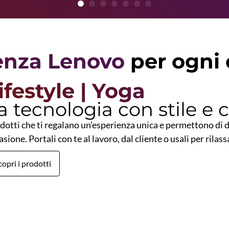
1
2
3
4
5
6
7
enza Lenovo
per ogni 
ifestyle | Yoga
a tecnologia con stile e 
dotti che ti regalano un’esperienza unica e permettono di di
asione. Portali con te al lavoro, dal cliente o usali per rilass
copri i prodotti