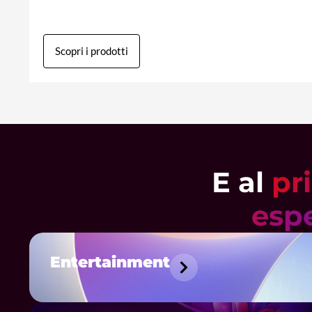
Scopri i prodotti
E al
pr
espe
Entertainment