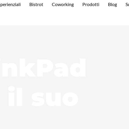
perienziali
Bistrot
Coworking
Prodotti
Blog
S
hinkPad
 il suo