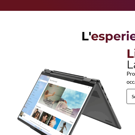
L'
esperi
L
L
sare
Pro
occ
S