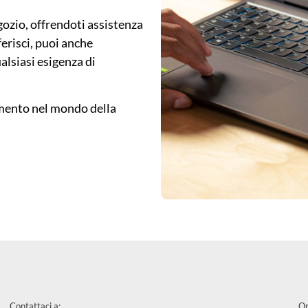
egozio, offrendoti assistenza
erisci, puoi anche
lsiasi esigenza di
rimento nel mondo della
Contattaci a:
Or