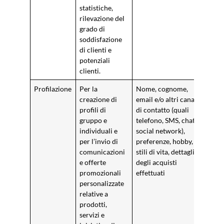
statistiche,
rilevazione del
grado di
soddisfazione
di clienti e
potenziali
clienti.
Profilazione
Per la
Nome, cognome,
Cons
creazione di
email e/o altri canali
profili di
di contatto (quali
gruppo e
telefono, SMS, chat,
individuali e
social network),
per l’invio di
preferenze, hobby,
comunicazioni
stili di vita, dettaglio
e offerte
degli acquisti
promozionali
effettuati
personalizzate
relative a
prodotti,
servizi e