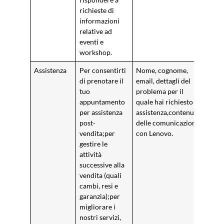
richieste di
informazioni
relative ad
eventi e
workshop.
Assistenza
Per consentirti
Nome, cognome,
Esec
di prenotare il
email, dettagli del
cont
tuo
problema per il
di ob
appuntamento
quale hai richiesto
rego
per assistenza
assistenza,contenuto
inter
post-
delle comunicazioni
migli
vendita;per
con Lenovo.
serv
gestire le
attività
successive alla
vendita (quali
cambi, resi e
garanzia);per
migliorare i
nostri servizi,