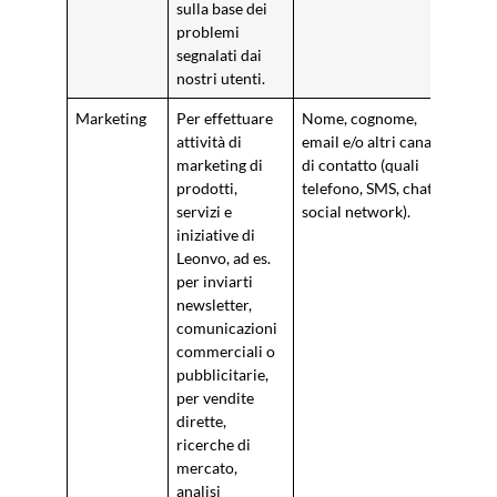
sulla base dei
problemi
segnalati dai
nostri utenti.
Marketing
Per effettuare
Nome, cognome,
Cons
attività di
email e/o altri canali
marketing di
di contatto (quali
prodotti,
telefono, SMS, chat,
servizi e
social network).
iniziative di
Leonvo, ad es.
per inviarti
newsletter,
comunicazioni
commerciali o
pubblicitarie,
per vendite
dirette,
ricerche di
mercato,
analisi