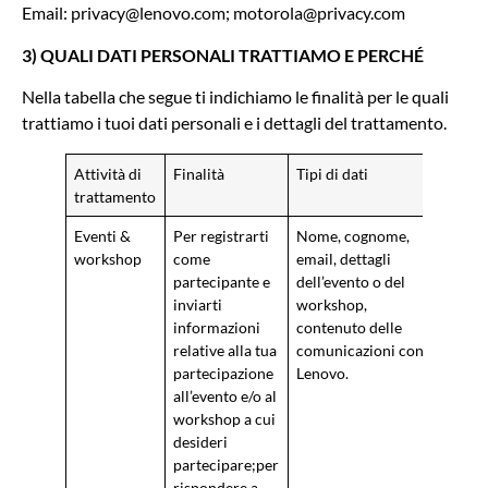
Email:
privacy@lenovo.com
;
motorola@privacy.com
3) QUALI DATI PERSONALI TRATTIAMO E PERCHÉ
Nella tabella che segue ti indichiamo le finalità per le quali
trattiamo i tuoi dati personali e i dettagli del trattamento.
Attività di
Finalità
Tipi di dati
Base
trattamento
Eventi &
Per registrarti
Nome, cognome,
Esec
workshop
come
email, dettagli
contr
partecipante e
dell’evento o del
contr
inviarti
workshop,
regis
informazioni
contenuto delle
parte
relative alla tua
comunicazioni con
o wo
partecipazione
Lenovo.
di ob
all’evento e/o al
rego
workshop a cui
desideri
partecipare;per
rispondere a