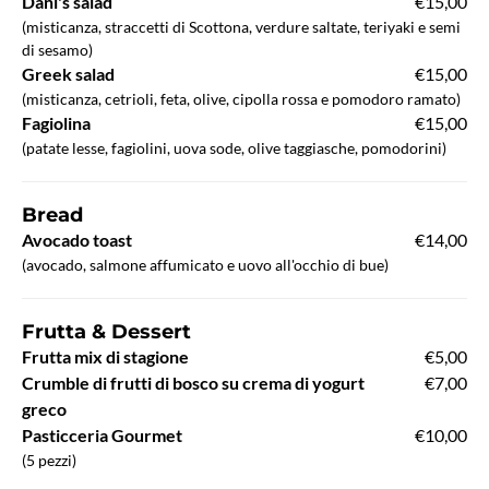
Dani's salad
€15,00
(misticanza, straccetti di Scottona, verdure saltate, teriyaki e semi
di sesamo)
Greek salad
€15,00
(misticanza, cetrioli, feta, olive, cipolla rossa e pomodoro ramato)
Fagiolina
€15,00
(patate lesse, fagiolini, uova sode, olive taggiasche, pomodorini)
Bread
Avocado toast
€14,00
(avocado, salmone affumicato e uovo all'occhio di bue)
Frutta & Dessert
Frutta mix di stagione
€5,00
Crumble di frutti di bosco su crema di yogurt
€7,00
greco
Pasticceria Gourmet
€10,00
(5 pezzi)