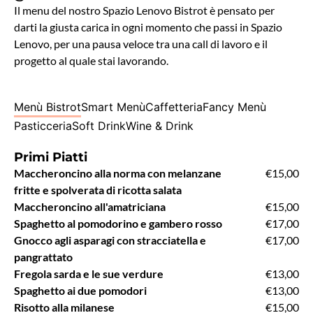
Il menu del nostro Spazio Lenovo Bistrot è pensato per
darti la giusta carica in ogni momento che passi in Spazio
Lenovo, per una pausa veloce tra una call di lavoro e il
progetto al quale stai lavorando.
Menù Bistrot
Smart Menù
Caffetteria
Fancy Menù
Pasticceria
Soft Drink
Wine & Drink
Primi Piatti
Maccheroncino alla norma con melanzane
€15,00
fritte e spolverata di ricotta salata
Maccheroncino all'amatriciana
€15,00
Spaghetto al pomodorino e gambero rosso
€17,00
Gnocco agli asparagi con stracciatella e
€17,00
pangrattato
Fregola sarda e le sue verdure
€13,00
Spaghetto ai due pomodori
€13,00
Risotto alla milanese
€15,00