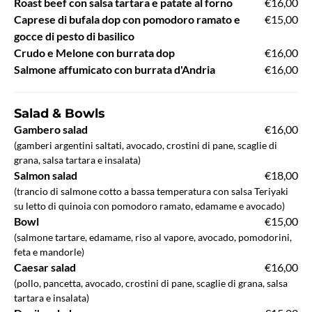
Roast beef con salsa tartara e patate al forno
€16,00
Caprese di bufala dop con pomodoro ramato e
€15,00
gocce di pesto di basilico
Crudo e Melone con burrata dop
€16,00
Salmone affumicato con burrata d'Andria
€16,00
Salad & Bowls
Gambero salad
€16,00
(gamberi argentini saltati, avocado, crostini di pane, scaglie di
grana, salsa tartara e insalata)
Salmon salad
€18,00
(trancio di salmone cotto a bassa temperatura con salsa Teriyaki
su letto di quinoia con pomodoro ramato, edamame e avocado)
Bowl
€15,00
(salmone tartare, edamame, riso al vapore, avocado, pomodorini,
feta e mandorle)
Caesar salad
€16,00
(pollo, pancetta, avocado, crostini di pane, scaglie di grana, salsa
tartara e insalata)