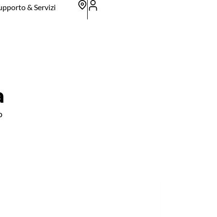
upporto & Servizi
a
o