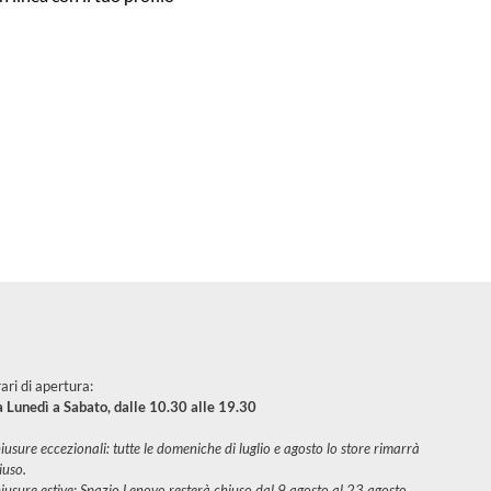
ari di apertura:
 Lunedì a Sabato, dalle 10.30 alle 19.30
iusure eccezionali: tutte le domeniche di luglio e agosto lo store rimarrà
iuso.
iusure estive: Spazio Lenovo resterà chiuso dal 9 agosto al 23 agosto