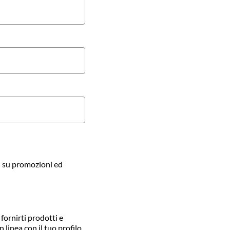
l su promozioni ed
fornirti prodotti e
 linea con il tuo profilo