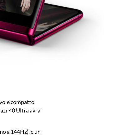
evole compatto
Razr 40 Ultra avrai
ino a 144Hz), e un