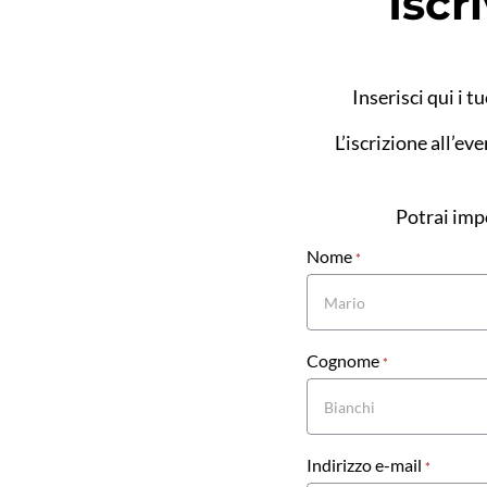
Iscri
Inserisci qui i t
L’iscrizione all’e
Potrai imp
Nome
Promo
*
Cognome
*
Indirizzo e-mail
*