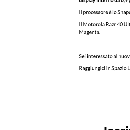
display interno da 6,9 p
Il processore è lo Sna
Il Motorola Razr 40 Ul
Magenta.
Sei interessato al nuo
Raggiungici in Spazio L